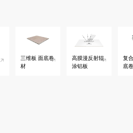
三维板 面底卷
高膜漫反射辊
复合
材
涂铝板
底