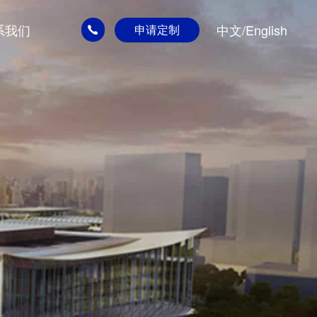
中文
/
English
系我们
申请定制
400-
065-
7797